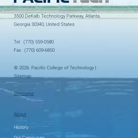
3500 DeKalb Technology Parkway, Atlanta,
Georgia 30340, United States
Tel :
(770) 559-0580
Fax : (770) 609-6850
© 2026.
Pacific College of Technology
|
Sitemap
Welcome
About
History.
Our Campuses