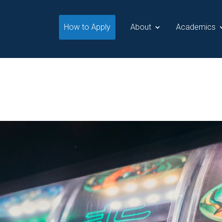
How to Apply
About
Academics
agique des casinos et ressentez l