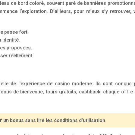
ableau de bord coloré, souvent paré de bannières promotionne
ence l’exploration. D’ailleurs, pour mieux s’y retrouver, v
e passe fort.
 identité.
des proposées.
iser réellement.
elle de l’expérience de casino moderne. Ils sont conçus 
é. Bonus de bienvenue, tours gratuits, cashback, chaque offre
 un bonus sans lire les conditions d’utilisation
.