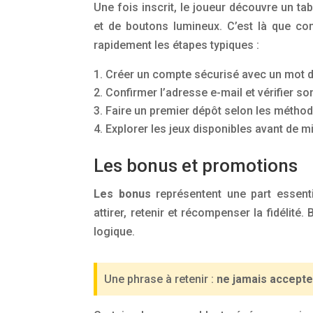
Une fois inscrit, le joueur découvre un t
et de boutons lumineux. C’est là que comm
rapidement les étapes typiques :
Créer un compte sécurisé avec un mot d
Confirmer l’adresse e-mail et vérifier son
Faire un premier dépôt selon les métho
Explorer les jeux disponibles avant de m
Les bonus et promotions
Les bonus
représentent une part essenti
attirer, retenir et récompenser la fidélit
logique.
Une phrase à retenir :
ne jamais accepter