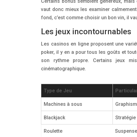
Certains bonus semblent généreux, mais co
vaut donc mieux les examiner calmement 
fond, c’est comme choisir un bon vin, il va
Les jeux incontournables
Les casinos en ligne proposent une varié
poker, il y en a pour tous les goûts et t
son rythme propre. Certains jeux mis
cinématographique.
Type de Jeu
Particula
Machines à sous
Graphism
Blackjack
Stratégie 
Roulette
Suspense