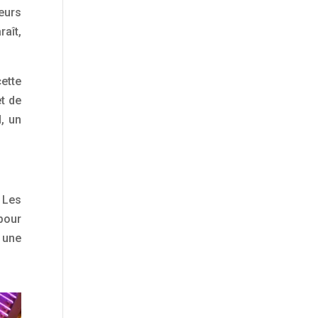
leurs
aît,
ette
et de
, un
. Les
 pour
s une