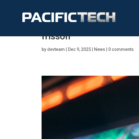
Entrez dans l’univers m
frisson
by
devteam
|
Dec 9, 2025
|
News
|
0 comments